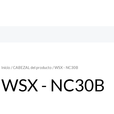
Inicio
/ CABEZAL del producto / WSX - NC30B
WSX - NC30B