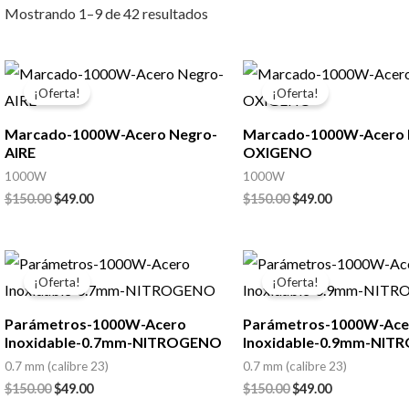
Mostrando 1–9 de 42 resultados
El
El
El
El
precio
precio
precio
precio
¡Oferta!
¡Oferta!
original
actual
original
actual
era:
es:
era:
es:
Marcado-1000W-Acero Negro-
Marcado-1000W-Acero 
$150.00.
$49.00.
$150.00.
$49.00.
AIRE
OXIGENO
1000W
1000W
$
150.00
$
49.00
$
150.00
$
49.00
El
El
El
El
precio
precio
precio
precio
¡Oferta!
¡Oferta!
original
actual
original
actual
era:
es:
era:
es:
Parámetros-1000W-Acero
Parámetros-1000W-Ace
$150.00.
$49.00.
$150.00.
$49.00.
Inoxidable-0.7mm-NITROGENO
Inoxidable-0.9mm-NI
0.7 mm (calibre 23)
0.7 mm (calibre 23)
$
150.00
$
49.00
$
150.00
$
49.00