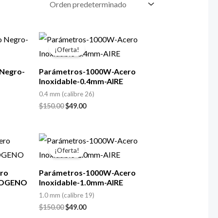
El
El
precio
precio
¡Oferta!
original
actual
era:
es:
Negro-
Parámetros-1000W-Acero
$150.00.
$49.00.
Inoxidable-0.4mm-AIRE
0.4 mm (calibre 26)
$
150.00
$
49.00
El
El
precio
precio
¡Oferta!
original
actual
era:
es:
ro
Parámetros-1000W-Acero
$150.00.
$49.00.
TROGENO
Inoxidable-1.0mm-AIRE
1.0 mm (calibre 19)
$
150.00
$
49.00