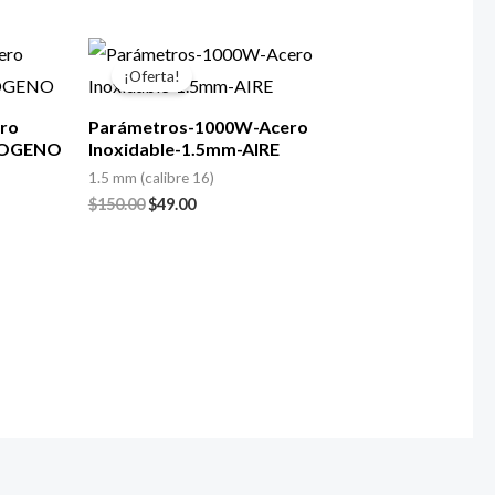
El
El
precio
precio
¡Oferta!
original
actual
era:
es:
ro
Parámetros-1000W-Acero
$150.00.
$49.00.
TROGENO
Inoxidable-1.5mm-AIRE
1.5 mm (calibre 16)
$
150.00
$
49.00