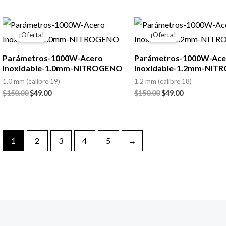
El
El
El
El
precio
precio
precio
precio
¡Oferta!
¡Oferta!
original
actual
original
actual
era:
es:
era:
es:
Parámetros-1000W-Acero
Parámetros-1000W-Ace
$150.00.
$49.00.
$150.00.
$49.00.
Inoxidable-1.0mm-NITROGENO
Inoxidable-1.2mm-NI
1.0 mm (calibre 19)
1.2 mm (calibre 18)
$
150.00
$
49.00
$
150.00
$
49.00
1
2
3
4
5
→