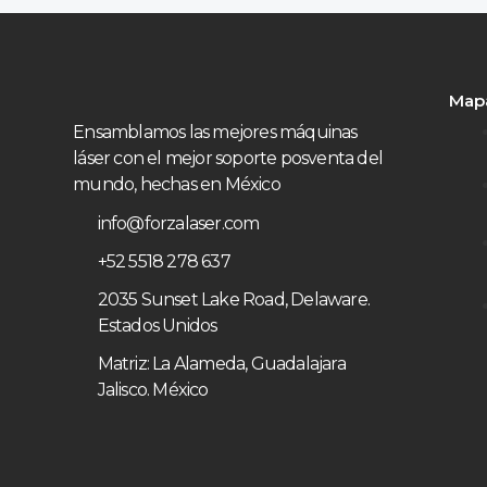
Mapa
Ensamblamos las mejores máquinas
láser con el mejor soporte posventa del
mundo, hechas en México
info@forzalaser.com
+52 5518 278 637
2035 Sunset Lake Road, Delaware.
Estados Unidos
Matriz: La Alameda, Guadalajara
Jalisco. México