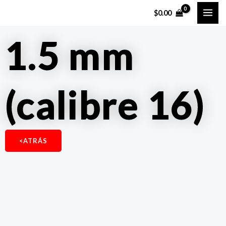
Ir
MAI
$
0.00
al
ME
contenido
1.5 mm
(calibre 16)
<ATRÁS