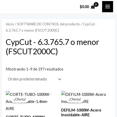
Ir
MAI
$
0.00
al
ME
contenido
Inicio
/ SOFTWARE DE CONTROL del producto / CypCut -
6.3.765.7 o menor (FSCUT2000C)
CypCut - 6.3.765.7 o menor
(FSCUT2000C)
Mostrando 1–9 de 197 resultados
El
El
El
El
precio
precio
precio
precio
¡Oferta!
¡Oferta!
original
actual
original
actual
era:
es:
era:
es:
DEFILM-1000W-Acero
$150.00.
$49.00.
$150.00.
$49.00.
Inoxidable-AIRE