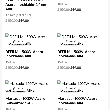
CORTE-TUBO-1000W-
1000W
Acero Inoxidable-1.4mm-
AIRE
$
150.00
$
49.00
1.4 mm (calibre 17)
$
150.00
$
49.00
El
El
El
El
precio
precio
precio
precio
¡Oferta!
¡Oferta!
original
actual
original
actual
era:
es:
era:
es:
DEFILM-1500W-Acero
DEFILM-1500W-Acero
$150.00.
$49.00.
$150.00.
$49.00.
Inoxidable-AIRE
Inoxidable-AIRE
1500W
1500W
$
150.00
$
49.00
$
150.00
$
49.00
El
El
El
El
precio
precio
precio
precio
¡Oferta!
¡Oferta!
original
actual
original
actual
era:
es:
era:
es:
Marcado-1000W-Acero
Marcado-1000W-Acero
$150.00.
$49.00.
$150.00.
$49.00.
Galvanizado-AIRE
Inoxidable-AIRE
1000W
1000W