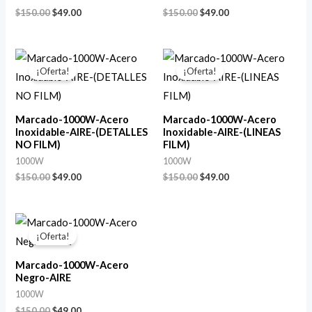
$
150.00
$
49.00
$
150.00
$
49.00
El
El
El
El
precio
precio
precio
precio
¡Oferta!
¡Oferta!
original
actual
original
actual
era:
es:
era:
es:
$150.00.
$49.00.
$150.00.
$49.00.
Marcado-1000W-Acero
Marcado-1000W-Acero
Inoxidable-AIRE-(DETALLES
Inoxidable-AIRE-(LINEAS
NO FILM)
FILM)
1000W
1000W
$
150.00
$
49.00
$
150.00
$
49.00
El
El
precio
precio
¡Oferta!
original
actual
era:
es:
Marcado-1000W-Acero
$150.00.
$49.00.
Negro-AIRE
1000W
$
150.00
$
49.00