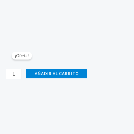
¡Oferta!
Parámetros-
AÑADIR AL CARRITO
1500W-
Acero
Negro-
0.7mm-
Aire
cantidad