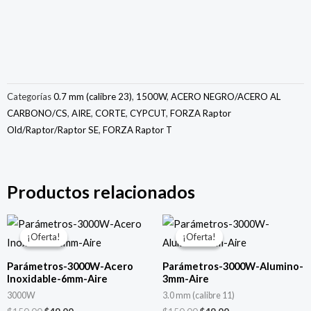
Categorías
0.7 mm (calibre 23)
,
1500W
,
ACERO NEGRO/ACERO AL
CARBONO/CS
,
AIRE
,
CORTE
,
CYPCUT
,
FORZA Raptor
Old/Raptor/Raptor SE
,
FORZA Raptor T
Productos relacionados
El
El
El
El
precio
precio
precio
precio
¡Oferta!
¡Oferta!
¡Oferta!
¡Oferta!
original
actual
original
actual
era:
es:
era:
es:
Parámetros-3000W-Acero
Parámetros-3000W-Alumino-
$150.00.
$49.00.
$150.00.
$49.00.
Inoxidable-6mm-Aire
3mm-Aire
3000W
3.0 mm (calibre 11)