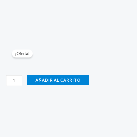
¡Oferta!
Parámetros-
AÑADIR AL CARRITO
1500W-
Acero
Negro-
4.55mm-
C3/16-
OXÍGENO
cantidad