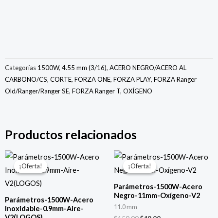
Categorías
1500W
,
4.55 mm (3/16)
,
ACERO NEGRO/ACERO AL
CARBONO/CS
,
CORTE
,
FORZA ONE
,
FORZA PLAY
,
FORZA Ranger
Old/Ranger/Ranger SE
,
FORZA Ranger T
,
OXÍGENO
Productos relacionados
El
El
El
El
precio
precio
precio
precio
¡Oferta!
¡Oferta!
¡Oferta!
¡Oferta!
original
actual
original
actual
era:
es:
era:
es:
Parámetros-1500W-Acero
$150.00.
$49.00.
$150.00.
$49.00.
Negro-11mm-Oxígeno-V2
Parámetros-1500W-Acero
11.0 mm
Inoxidable-0.9mm-Aire-
V2(LOGOS)