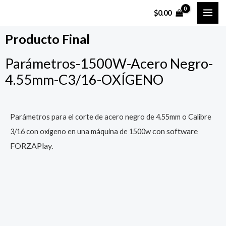
Ir
MAI
$
0.00
al
ME
contenido
Producto Final
Parámetros-1500W-Acero Negro-
4.55mm-C3/16-OXÍGENO
Parámetros para el corte de acero negro de 4.55mm o Calibre
con software
3/16 con oxígeno en una máquina de 1500w
FORZAPlay.