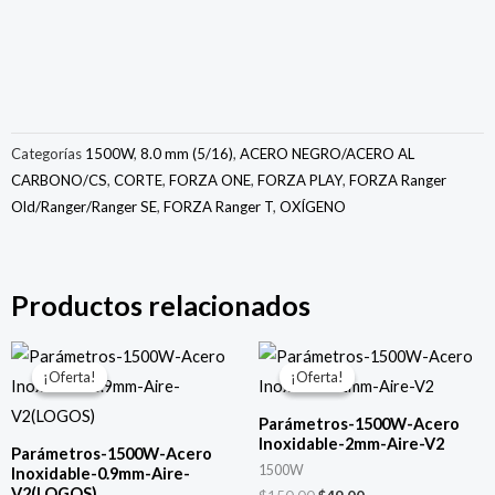
Categorías
1500W
,
8.0 mm (5/16)
,
ACERO NEGRO/ACERO AL
CARBONO/CS
,
CORTE
,
FORZA ONE
,
FORZA PLAY
,
FORZA Ranger
Old/Ranger/Ranger SE
,
FORZA Ranger T
,
OXÍGENO
Productos relacionados
El
El
El
El
precio
precio
precio
precio
¡Oferta!
¡Oferta!
¡Oferta!
¡Oferta!
original
actual
original
actual
era:
es:
era:
es:
Parámetros-1500W-Acero
$150.00.
$49.00.
$150.00.
$49.00.
Inoxidable-2mm-Aire-V2
Parámetros-1500W-Acero
1500W
Inoxidable-0.9mm-Aire-
V2(LOGOS)