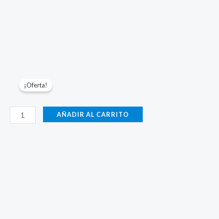
¡Oferta!
Parámetros-
AÑADIR AL CARRITO
1500W-
Acero
Negro-
8.0mm-
OXÍGENO-
V7.1
cantidad