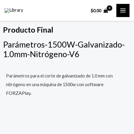
Ir
MAI
$
0.00
al
ME
contenido
Producto Final
Parámetros-1500W-Galvanizado-
1.0mm-Nitrógeno-V6
Parámetros para el corte de galvanizado de 1.0 mm con
con software
nitrógeno en una máquina de 1500w
FORZAPlay.