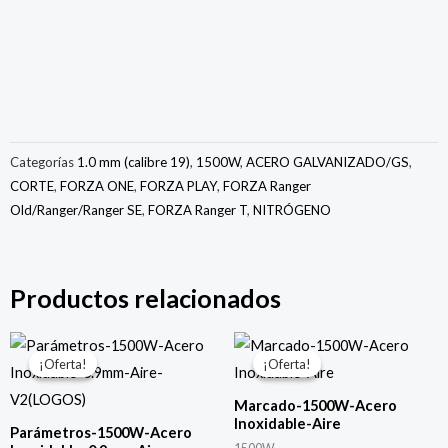
Categorías
1.0 mm (calibre 19)
,
1500W
,
ACERO GALVANIZADO/GS
,
CORTE
,
FORZA ONE
,
FORZA PLAY
,
FORZA Ranger
Old/Ranger/Ranger SE
,
FORZA Ranger T
,
NITRÓGENO
Productos relacionados
El
El
El
El
precio
precio
precio
precio
¡Oferta!
¡Oferta!
¡Oferta!
¡Oferta!
original
actual
original
actual
era:
es:
era:
es:
Marcado-1500W-Acero
$150.00.
$49.00.
$150.00.
$49.00.
Inoxidable-Aire
Parámetros-1500W-Acero