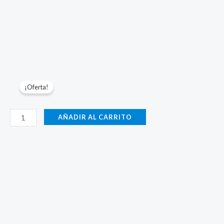
¡Oferta!
Parámetros-
AÑADIR AL CARRITO
3000W-
Acero
Negro-
0.6mm-
AIRE
cantidad