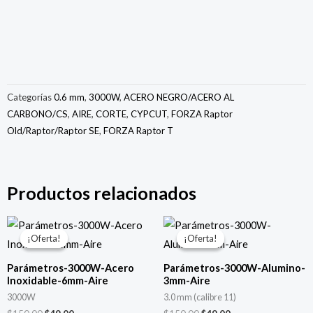
Categorías
0.6 mm
,
3000W
,
ACERO NEGRO/ACERO AL
CARBONO/CS
,
AIRE
,
CORTE
,
CYPCUT
,
FORZA Raptor
Old/Raptor/Raptor SE
,
FORZA Raptor T
Productos relacionados
El
El
El
El
precio
precio
precio
precio
¡Oferta!
¡Oferta!
¡Oferta!
¡Oferta!
original
actual
original
actual
era:
es:
era:
es:
Parámetros-3000W-Acero
Parámetros-3000W-Alumino-
$150.00.
$49.00.
$150.00.
$49.00.
Inoxidable-6mm-Aire
3mm-Aire
3000W
3.0 mm (calibre 11)