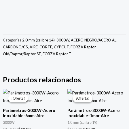
Categorías
2.0 mm (calibre 14)
,
3000W
,
ACERO NEGRO/ACERO AL
CARBONO/CS
,
AIRE
,
CORTE
,
CYPCUT
,
FORZA Raptor
Old/Raptor/Raptor SE
,
FORZA Raptor T
Productos relacionados
El
El
El
El
precio
precio
precio
precio
¡Oferta!
¡Oferta!
¡Oferta!
¡Oferta!
original
actual
original
actual
era:
es:
era:
es:
Parámetros-3000W-Acero
Parámetros-3000W-Acero
$150.00.
$49.00.
$150.00.
$49.00.
Inoxidable-6mm-Aire
Inoxidable-1mm-Aire
3000W
1.0 mm (calibre 19)