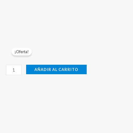
¡Oferta!
Parámetros-
AÑADIR AL CARRITO
3000W-
Tubo
Acero
Negro-
2.0mm-
AIRE
cantidad