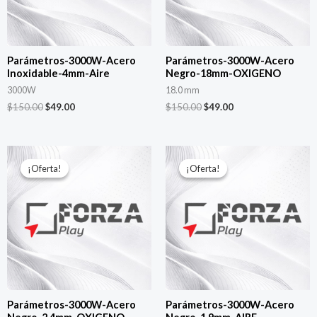
Parámetros-3000W-Acero
Parámetros-3000W-Acero
Inoxidable-4mm-Aire
Negro-18mm-OXIGENO
3000W
18.0 mm
$
150.00
$
49.00
$
150.00
$
49.00
El
El
El
El
precio
precio
precio
precio
¡Oferta!
¡Oferta!
¡Oferta!
¡Oferta!
original
actual
original
actual
era:
es:
era:
es:
$150.00.
$49.00.
$150.00.
$49.00.
Parámetros-3000W-Acero
Parámetros-3000W-Acero