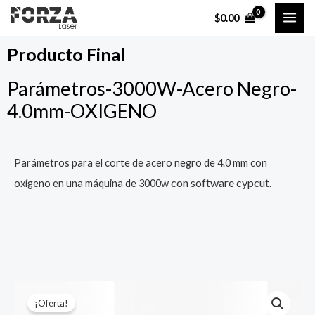
Ir
MAI
$
0.00
al
ME
contenido
Producto Final
Parámetros-3000W-Acero Negro-
4.0mm-OXIGENO
Parámetros para el corte de acero negro de 4.0 mm con
con software cypcut.
oxígeno en una máquina de 3000w
¡Oferta!