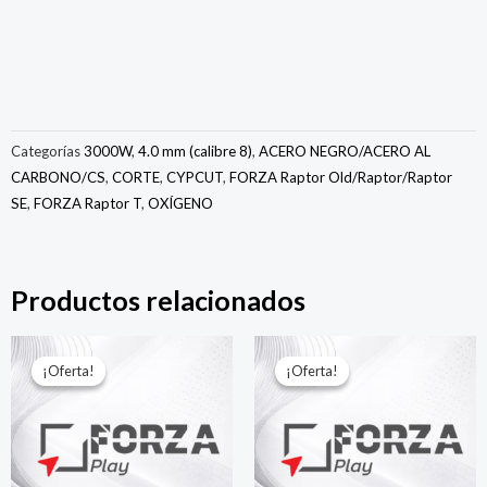
Acero
Negro-
4.0mm-
OXIGENO
cantidad
Categorías
3000W
,
4.0 mm (calibre 8)
,
ACERO NEGRO/ACERO AL
CARBONO/CS
,
CORTE
,
CYPCUT
,
FORZA Raptor Old/Raptor/Raptor
SE
,
FORZA Raptor T
,
OXÍGENO
Productos relacionados
El
El
El
El
precio
precio
precio
precio
¡Oferta!
¡Oferta!
¡Oferta!
¡Oferta!
original
actual
original
actual
era:
es:
era:
es:
$150.00.
$49.00.
$150.00.
$49.00.