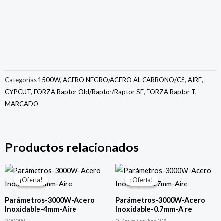
Categorías
1500W
,
ACERO NEGRO/ACERO AL CARBONO/CS
,
AIRE
,
CYPCUT
,
FORZA Raptor Old/Raptor/Raptor SE
,
FORZA Raptor T
,
MARCADO
Productos relacionados
El
El
El
El
precio
precio
precio
precio
¡Oferta!
¡Oferta!
¡Oferta!
¡Oferta!
original
actual
original
actual
era:
es:
era:
es:
Parámetros-3000W-Acero
Parámetros-3000W-Acero
$150.00.
$49.00.
$150.00.
$49.00.
Inoxidable-4mm-Aire
Inoxidable-0.7mm-Aire