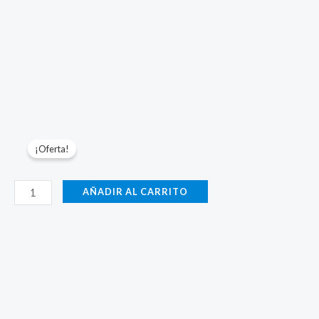
¡Oferta!
Marcado-
AÑADIR AL CARRITO
1500W-
Acero
Negro-
AIRE
cantidad