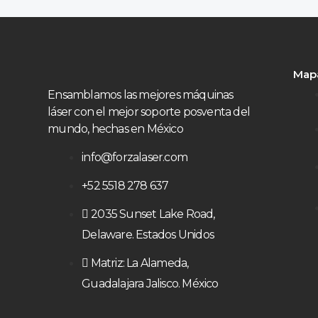
Mapa
Ensamblamos las mejores máquinas
láser con el mejor soporte posventa del
mundo, hechas en México
info@forzalaser.com
+52 5518 278 637
2035 Sunset Lake Road,
Delaware. Estados Unidos
Matriz: La Alameda,
Guadalajara Jalisco. México