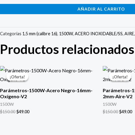
AÑADIR AL CARRITO
Categorías
1.5 mm (calibre 16)
,
1500W
,
ACERO INOXIDABLE/SS
,
AIRE
Productos relacionados
El
El
El
E
precio
precio
precio
p
¡Oferta!
¡Oferta!
¡Oferta!
¡Oferta!
original
actual
original
a
era:
es:
era:
e
Parámetros-1500W-Acero Negro-16mm-
Parámetros-1
$150.00.
$49.00.
$150.00.
$
Oxígeno-V2
2mm-Aire-V2
1500W
1500W
$
150.00
$
49.00
$
150.00
$
49.00