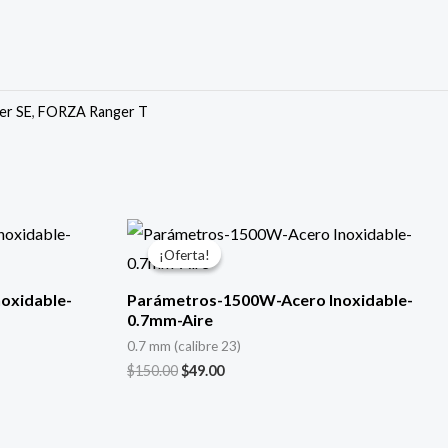
er SE
,
FORZA Ranger T
El
El
precio
precio
¡Oferta!
¡Oferta!
original
actual
era:
es:
oxidable-
Parámetros-1500W-Acero Inoxidable-
$150.00.
$49.00.
0.7mm-Aire
0.7 mm (calibre 23)
$
150.00
$
49.00