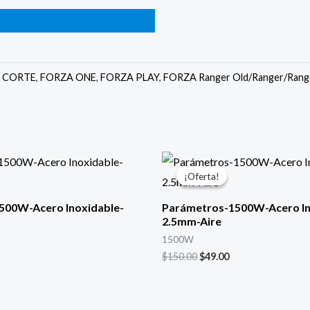
1500W-
Inox-
1.5mm-
Aire-
,
CORTE
,
FORZA ONE
,
FORZA PLAY
,
FORZA Ranger Old/Ranger/Rang
V8.1
cantidad
l
El
El
recio
precio
precio
¡Oferta!
¡Oferta!
ctual
original
actual
s:
era:
es:
500W-Acero Inoxidable-
Parámetros-1500W-Acero In
49.00.
$150.00.
$49.00.
2.5mm-Aire
1500W
$
150.00
$
49.00