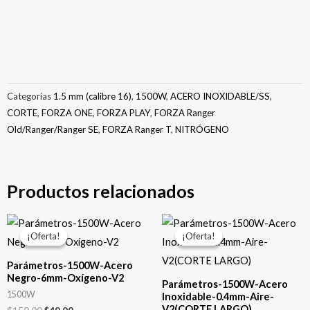
Categorías
1.5 mm (calibre 16)
,
1500W
,
ACERO INOXIDABLE/SS
,
CORTE
,
FORZA ONE
,
FORZA PLAY
,
FORZA Ranger
Old/Ranger/Ranger SE
,
FORZA Ranger T
,
NITRÓGENO
Productos relacionados
El
El
El
El
precio
precio
precio
precio
¡Oferta!
¡Oferta!
¡Oferta!
¡Oferta!
original
actual
original
actual
era:
es:
era:
es:
Parámetros-1500W-Acero
$150.00.
$49.00.
$150.00.
$49.00.
Negro-6mm-Oxígeno-V2
Parámetros-1500W-Acero
1500W
Inoxidable-0.4mm-Aire-
V2(CORTE LARGO)