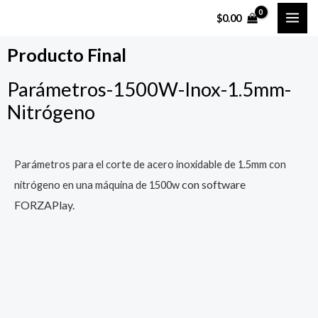
Ir
MAI
$
0.00
al
ME
contenido
Producto Final
Parámetros-1500W-Inox-1.5mm-
Nitrógeno
Parámetros para el corte de acero inoxidable de 1.5mm con
con software
nitrógeno en una máquina de 1500w
FORZAPlay.