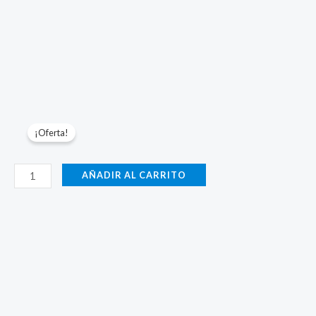
¡Oferta!
Parámetros-
AÑADIR AL CARRITO
1500W-
Inox-
1.5mm-
Nitrógeno
cantidad